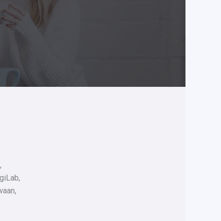
,
giLab,
waan,