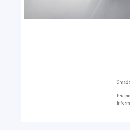
Smada 
Bagian
Inform