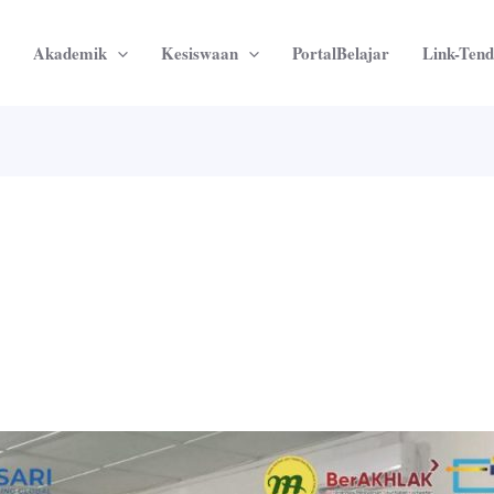
Akademik
Kesiswaan
PortalBelajar
Link-Tend