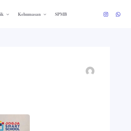
ik
Kehumasan
SPMB