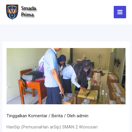
Lewati
ke
konten
Tinggalkan Komentar
/
Berita
/ Oleh
admin
HanSip (PemusnaHan arSip) SMAN 2 Wonosari