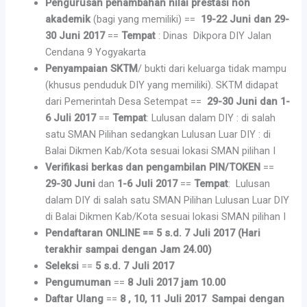
Pengurusan penambahan nilai prestasi non
akademik
(bagi yang memiliki) ==
19-22 Juni dan 29-
30 Juni 2017
==
Tempat
: Dinas Dikpora DIY Jalan
Cendana 9 Yogyakarta
Penyampaian SKTM
/ bukti dari keluarga tidak mampu
(khusus penduduk DIY yang memiliki). SKTM didapat
dari Pemerintah Desa Setempat ==
29-30 Juni dan 1-
6 Juli 2017
==
Tempat
: Lulusan dalam DIY : di salah
satu SMAN Pilihan sedangkan Lulusan Luar DIY : di
Balai Dikmen Kab/Kota sesuai lokasi SMAN pilihan I
Verifikasi berkas dan pengambilan PIN/TOKEN
==
29-30 Juni
dan
1-6 Juli 2017
==
Tempat
: Lulusan
dalam DIY di salah satu SMAN Pilihan Lulusan Luar DIY
di Balai Dikmen Kab/Kota sesuai lokasi SMAN pilihan I
Pendaftaran ONLINE == 5 s.d. 7 Juli 2017 (Hari
terakhir sampai dengan Jam 24.00)
Seleksi
==
5 s.d. 7 Juli 2017
Pengumuman
==
8 Juli 2017 jam 10.00
Daftar Ulang
==
8 , 10, 11 Juli 2017
Sampai dengan