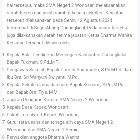
hal tersebut, maka SMA Negeri 2 Wonosari melaksanakan
serah terima dan pisah sambut kepala sekolah. Kegiatan
tersebut dilaksanakan pada Senin, 12 Agustus 2024
bertempat di Sego Abang Gunungkidul. Pada acara tersebut
juga dilaksanakan serah terima jabatan Ketua Dharma Wanita.
Kegiatan tersebut dihadiri oleh :
Kepala Balai Pendidikan Menengah Kabupaten Gunungkidul
Bapak Tukiman, S.Pd.,M.T.;
Pengawas Sekolah Bapak Comed Sudarsono, S.Pd.M.Pd. dan
Ibu Dra. Sri Wahyuni Dwiyanti, M.Pd.;
Kepala Sekolah lama dan baru Bapak Sumardi, S.Pd.,M.Pd.
dan Bapak Drs. Tiya, M.M.;
Jajaran Pengurus Komite SMA Negeri 2 Wonosari;
Kepala Desa Kepek, Wonosari;
Dukuh Trimulyo II, Kepek, Wonosari;
Guru, tata usaha dan tenaga alih daya SMA Negeri 2
Wonosari dan SMA Negeri 1 Semin;
Perwakilan anggota Dharma Wanita.