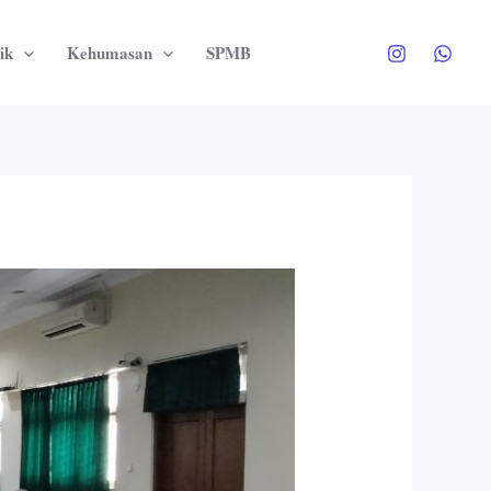
ik
Kehumasan
SPMB