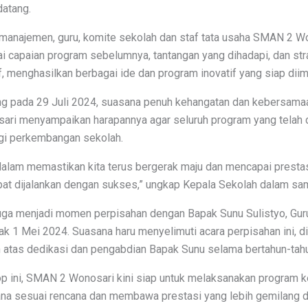
datang.
ran manajemen, guru, komite sekolah dan staf tata usaha SMAN 2 W
 capaian program sebelumnya, tantangan yang dihadapi, dan str
f, menghasilkan berbagai ide dan program inovatif yang siap dii
g pada 29 Juli 2024, suasana penuh kehangatan dan kebersamaan
ari menyampaikan harapannya agar seluruh program yang telah 
agi perkembangan sekolah.
dalam memastikan kita terus bergerak maju dan mencapai prestasi
at dijalankan dengan sukses,” ungkap Kepala Sekolah dalam sa
 juga menjadi momen perpisahan dengan Bapak Sunu Sulistyo, G
jak 1 Mei 2024. Suasana haru menyelimuti acara perpisahan ini, 
 atas dedikasi dan pengabdian Bapak Sunu selama bertahun-tah
 ini, SMAN 2 Wonosari kini siap untuk melaksanakan program ke
na sesuai rencana dan membawa prestasi yang lebih gemilang d